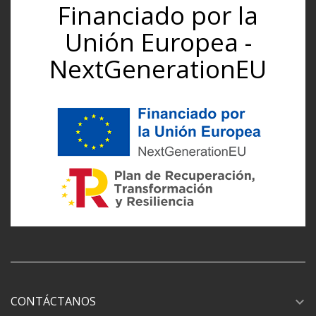
Financiado por la
Unión Europea -
NextGenerationEU
CONTÁCTANOS
expand_more