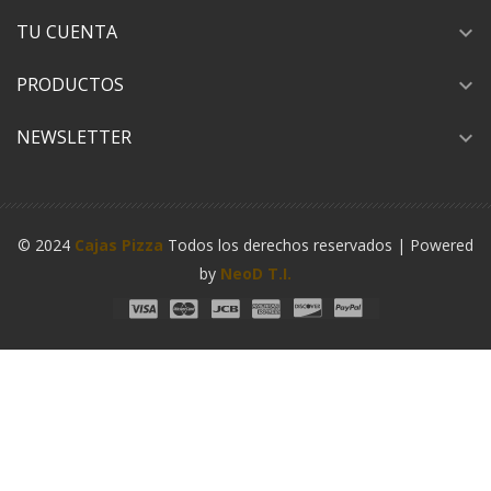
TU CUENTA
expand_more
PRODUCTOS
expand_more
NEWSLETTER
expand_more
© 2024
Cajas Pizza
Todos los derechos reservados | Powered
by
NeoD T.I.