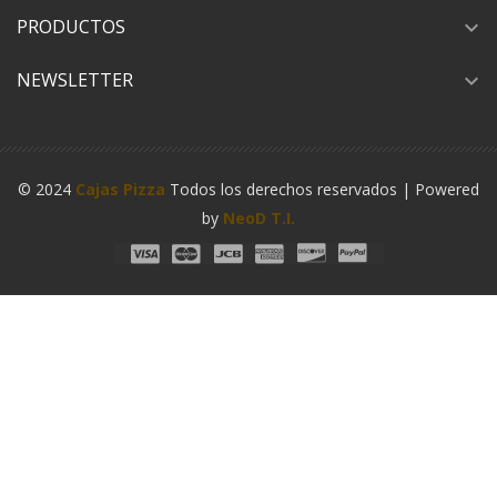
PRODUCTOS
expand_more
NEWSLETTER
expand_more
© 2024
Cajas Pizza
Todos los derechos reservados | Powered
by
NeoD T.I.